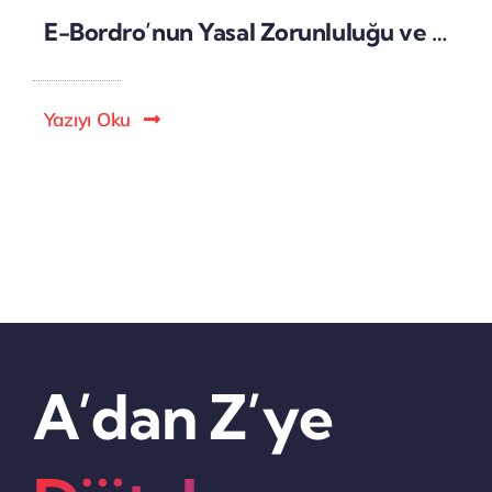
E-Bordro’nun Yasal Zorunluluğu ve Avantajları (2025 Güncel Bilgilerle)
Yazıyı Oku
A’dan Z’ye