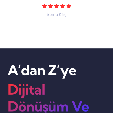
Sema Kılıç
A’dan Z’ye
Dijital
Dönüşüm Ve