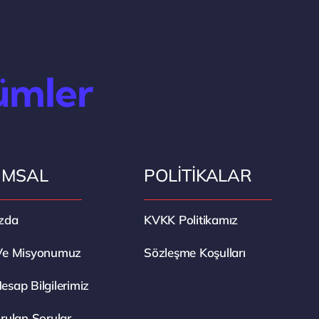
ümler
UMSAL
POLİTİKALAR
zda
KVKK Politikamız
Ve Misyonumuz
Sözleşme Koşulları
sap Bilgilerimiz
rulan Sorular