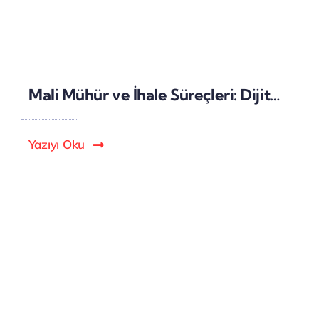
Mali Mühür ve İhale Süreçleri: Dijital İhale Başvurularında Yasal Geçerlilik
Yazıyı Oku