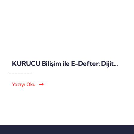
KURUCU Bilişim ile E-Defter: Dijital Muhasebeye Geçişin Akıllı Yolu
Yazıyı Oku