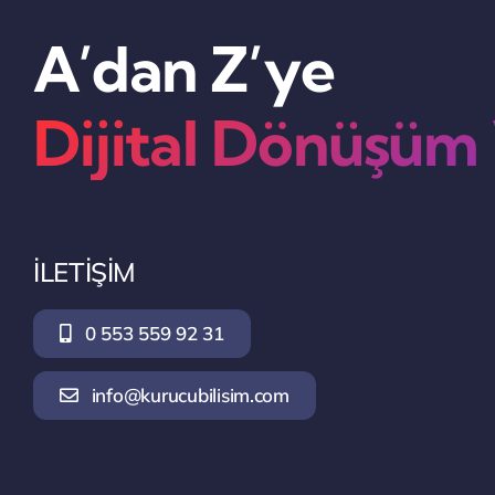
A’dan Z’ye
Dijital Dönüşüm
İLETİŞİM
0 553 559 92 31
info@kurucubilisim.com