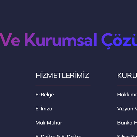
 Ve Kurumsal Çöz
HİZMETLERİMİZ
KUR
E-Belge
Hakkımı
E-İmza
Vizyon 
Mali Mühür
Banka He
E-Defter & E-Defter
Sıkça So